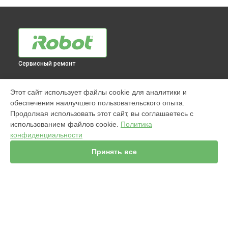
Сервисный ремонт
МОДЕЛИ
Этот сайт использует файлы cookie для аналитики и
обеспечения наилучшего пользовательского опыта.
960
Продолжая использовать этот сайт, вы соглашаетесь с
j7+ Combo
использованием файлов cookie.
Политика
Jet m6
конфиденциальности
980
981
Принять все
i7
886
896
865
895
СТРАНИЦЫ
i8+
Гарантия
j7+