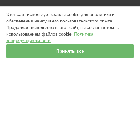
МОДЕЛИ
Этот сайт использует файлы cookie для аналитики и
обеспечения наилучшего пользовательского опыта.
960
Продолжая использовать этот сайт, вы соглашаетесь с
j7+ Combo
использованием файлов cookie.
Политика
Jet m6
конфиденциальности
980
s9
Принять все
981
886
896
865
895
СТРАНИЦЫ
i8+
Гарантия
j7+
Доставка
i3+
Мастера
976
Контакты
i7+
Карта сайта
s9+
865
i8
КОНТАКТЫ