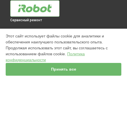
Сервисный ремонт
МОДЕЛИ
Этот сайт использует файлы cookie для аналитики и
обеспечения наилучшего пользовательского опыта.
960
Продолжая использовать этот сайт, вы соглашаетесь с
j7+ Combo
использованием файлов cookie.
Политика
Jet m6
конфиденциальности
980
s9
Принять все
981
886
896
865
895
СТРАНИЦЫ
i8+
Гарантия
j7+
Доставка
i3+
Мастера
976
Контакты
i7+