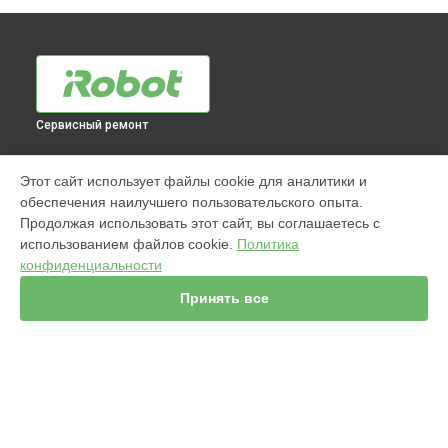
Сервисный ремонт
МОДЕЛИ
Этот сайт использует файлы cookie для аналитики и
обеспечения наилучшего пользовательского опыта.
960
Продолжая использовать этот сайт, вы соглашаетесь с
j7+ Combo
использованием файлов cookie.
Политика
Jet m6
конфиденциальности
980
s9
Принять все
981
i7
886
896
865
СТРАНИЦЫ
895
Гарантия
i8+