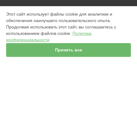
МОДЕЛИ
Этот сайт использует файлы cookie для аналитики и
обеспечения наилучшего пользовательского опыта.
960
Продолжая использовать этот сайт, вы соглашаетесь с
j7+ Combo
использованием файлов cookie.
Политика
Jet m6
конфиденциальности
980
s9
Принять все
981
i7
896
865
895
СТРАНИЦЫ
i8+
Гарантия
j7+
Доставка
i3+
Мастера
976
Контакты
i7+
Карта сайта
s9+
865
i8
КОНТАКТЫ