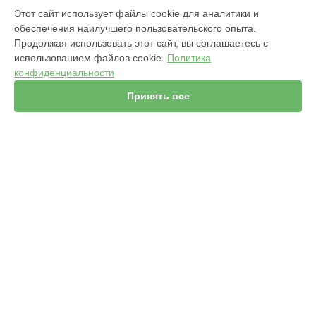
МОДЕЛИ
Этот сайт использует файлы cookie для аналитики и
обеспечения наилучшего пользовательского опыта.
960
Продолжая использовать этот сайт, вы соглашаетесь с
j7+ Combo
использованием файлов cookie.
Политика
Jet m6
конфиденциальности
980
s9
Принять все
981
i7
886
896
865
СТРАНИЦЫ
895
Гарантия
i8+
Доставка
j7+
Мастера
i3+
Контакты
i7+
Карта сайта
s9+
865
i8
КОНТАКТЫ
+7 (343) 226-97-56