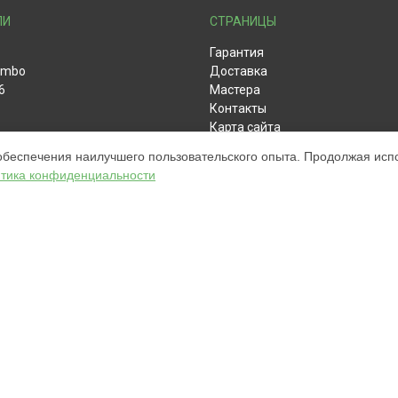
ЛИ
СТРАНИЦЫ
Гарантия
ombo
Доставка
6
Мастера
Контакты
Карта сайта
обеспечения наилучшего пользовательского опыта. Продолжая испол
тика конфиденциальности
ом обслуживании устройств iRobot. Хотя мы и не представляем официал
а, включая диагностику, техническое обслуживание и настройку разли
ательными; для получения актуальной информации, пожалуйста, свяжите
, зарегистрирована и используется нами только для информационных це