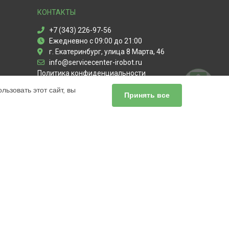
КОНТАКТЫ
+7 (343) 226-97-56
Ежедневно с 09:00 до 21:00
г. Екатеринбург, улица 8 Марта, 46
info@servicecenter-irobot.ru
Политика конфиденциальности
ьзовать этот сайт, вы
Способы оплаты
Принять все
ПАРТНЁРЫ
СанЭпидемСтанция Екатеринбурга
ьный сервис iRobot, мы предлагаем
чных продуктов Айробот. Обратите внимание, что
сь с нашими менеджерами. Также стоит отметить, что
лей.