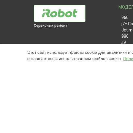
МОДЕ
960
j7+ C
Сервисный ремонт
Jet m
980
s9
981
Этот сайт использует файлы cookie для аналитики и 
i7
соглашаетесь с использованием файлов cookie.
Поли
886
896
865
895
i8+
j7+
i3+
976
Наш центр специализируется на ремонте и техническ
i7+
высококачественные услуги постгарантийного ремонт
цены, указанные на нашем сайте, не являются оконч
s9+
торговая марка iRobot, упоминаемая на нашем сайте
865