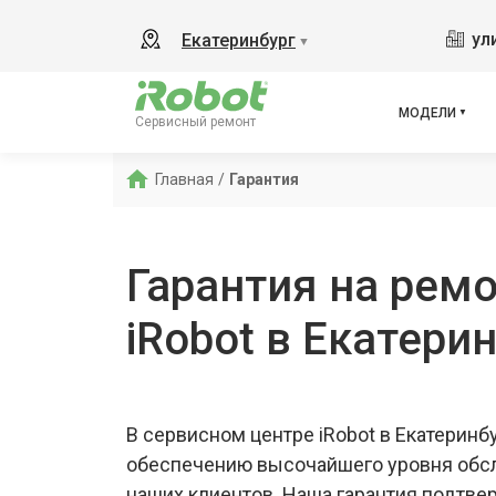
s9+
ул
Екатеринбург
▼
865
i8
i8+
МОДЕЛИ
Сервисный ремонт
j7
j7 Co
Главная
/
Гарантия
i3
i6
880
Гарантия на ремо
iRobot в Екатери
В сервисном центре iRobot в Екатерин
обеспечению высочайшего уровня обс
наших клиентов. Наша гарантия подтве