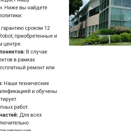
и. Ниже вы найдете
политики:
гарантию сроком 12
Robot, приобретенные и
 центре.
понентов:
В случае
ктов в рамках
бесплатный ремонт или
:
Наши технические
алификацией и обучены
нтирует
тных работ.
частей:
Для всех
ключительно
еспечивающие